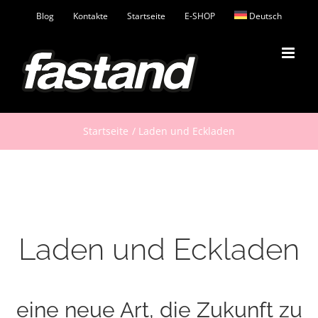
Zum
Blog
Kontakte
Startseite
E-SHOP
Deutsch
Inhalt
springen
Startseite
Laden und Eckladen
Laden und Eckladen
eine neue Art, die Zukunft zu