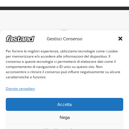
Gestisci Consenso
Per fornire le migliori esperienze, utilizziamo tecnologie come i cookie
per memorizzare e/o accedere alle informazioni del dispositivo. Il
Das original tragbare Messestand
consenso a queste tecnologie ci permetterà di elaborare dati come il
comportamento di navigazione o ID unici su questo sito. Non
acconsentire o ritirare il consenso può influire negativamente su alcune
caratteristiche e funzioni.
Dienste verwalten
Fastand s.r.l. - c.f. e p.iva 03605960982
Accetta
© Copyright 2017 -
2026 |
Cookie Policy
|
Privacy Policy
Nega
Facebook
Instagram
LinkedIn
YouTube
E-