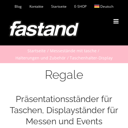
Zum
Blog
Kontakte
Startseite
E-SHOP
Deutsch
Inhalt
springen
Startseite
Messestände mit tasche
Halterungen und Zubehör
Taschenhalter-Display
Regale
Präsentationsständer für
Taschen, Displayständer für
Messen und Events