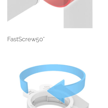
FastScrew50*