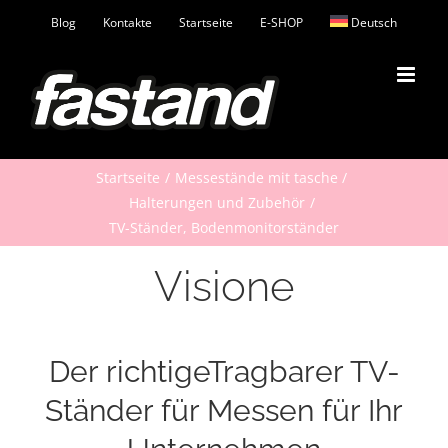
Zum
Blog
Kontakte
Startseite
E-SHOP
Deutsch
Inhalt
springen
Startseite
Messestände mit tasche
Halterungen und Zubehör
TV-Ständer, Bodenmonitorständer
Visione
Der richtigeTragbarer TV-
Ständer für Messen für Ihr