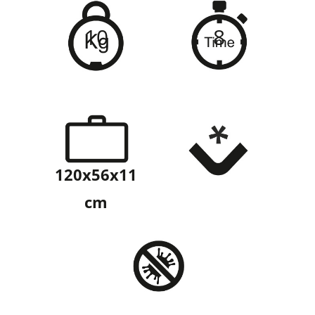
10
8
120x56x11
cm